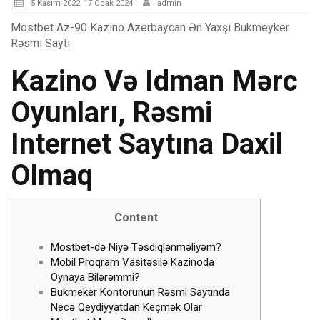
Posted
5 Kasım 2022
17 Ocak 2024
admin
on
Mostbet Az-90 Kazino Azerbaycan Ən Yaxşı Bukmeyker
Rəsmi Saytı
Kazino Və Idman Mərc
Oyunları, Rəsmi
Internet Saytına Daxil
Olmaq
Content
Mostbet-də Niyə Təsdiqlənməliyəm?
Mobil Proqram Vasitəsilə Kazinoda
Oynaya Bilərəmmi?
Bukmeker Kontorunun Rəsmi Saytında
Necə Qeydiyyatdan Keçmək Olar