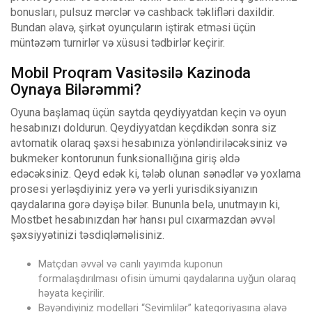
bonusları, pulsuz mərclər və cashback təklifləri daxildir.
Bundan əlavə, şirkət oyunçuların iştirak etməsi üçün
müntəzəm turnirlər və xüsusi tədbirlər keçirir.
Mobil Proqram Vasitəsilə Kazinoda
Oynaya Bilərəmmi?
Oyuna başlamaq üçün saytda qeydiyyatdan keçin və oyun
hesabınızı doldurun. Qeydiyyatdan keçdikdən sonra siz
avtomatik olaraq şəxsi hesabınıza yönləndiriləcəksiniz və
bukmeker kontorunun funksionallığına giriş əldə
edəcəksiniz. Qeyd edək ki, tələb olunan sənədlər və yoxlama
prosesi yerləşdiyiniz yerə və yerli yurisdiksiyanızın
qaydalarına gorə dəyişə bilər. Bununla belə, unutmayın ki,
Mostbet hesabınızdan hər hansı pul cıxarmazdan əvvəl
şəxsiyyətinizi təsdiqləməlisiniz.
Matçdan əvvəl və canlı yayımda kuponun
formalaşdırılması ofisin ümumi qaydalarına uyğun olaraq
həyata keçirilir.
Bəyəndiyiniz modelləri “Sevimlilər” kateqoriyasına əlavə