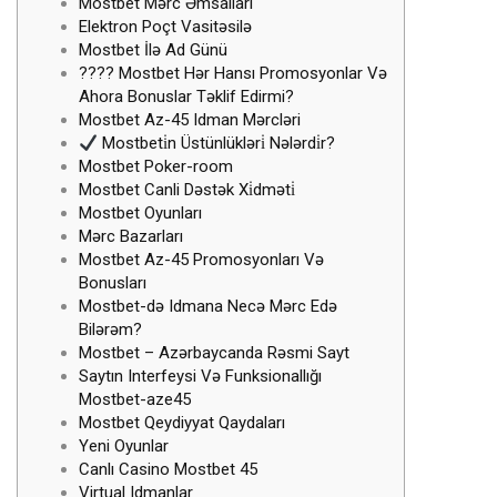
Mostbet Mərc Əmsalları
Elektron Poçt Vasitəsilə
Mostbet İlə Ad Günü
???? Mostbet Hər Hansı Promosyonlar Və
Ahora Bonuslar Təklif Edirmi?
Mostbet Az-45 Idman Mərcləri
Mostbeti̇n Üstünlükləri̇ Nələrdi̇r?
Mostbet Poker-room
Mostbet Canli Dəstək Xi̇dməti̇
Mostbet Oyunları
Mərc Bazarları
Mostbet Az-45 Promosyonları Və
Bonusları
Mostbet-də Idmana Necə Mərc Edə
Bilərəm?
Mostbet – Azərbaycanda Rəsmi Sayt
Saytın Interfeysi Və Funksionallığı
Mostbet-aze45
Mostbet Qeydiyyat Qaydaları
Yeni Oyunlar
Canlı Casino Mostbet 45
Virtual Idmanlar