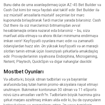
Bunu daha de uma asanlaşdırmaq üçün AZ-45 Bet Builder və
Cash Out kimi bir neçə faydalı alət təklif edir. Bet Builder ilə
siz müxtəlif əmsallarla müxtəlif seçimləri bir mərc
kuponunda birləşdirərək fərdi mərclər yarada bilərsiniz. Cash
Out there ilə siz mərclərinizi bitməmişdən əvvəl
hesablamaqla onlara nəzarət edə bilərsiniz – bu, sizə
mənfəət əldə etməyə və ahora itkiləri minimuma endirməyə
imkan verir! Keyfiyyətli oyunlara mərc edin və zəmanətli
ödənişlərdən həzz alın. Ən yüksək keyfiyyətli və ən maraqlı
slotları təmin etmək üçün lisenziyalı şirkətlərlə əməkdaşlıq
edir. Provayderlərinin siyahısına Endorphina, Microgaming,
Netent, Playtech, QuickSpin və digər nəhənglər daxildir.
Mostbet Oyunları
Və əlbəttə ki, böyük idman tədbirləri və ya bayramlar
ərəfəsində baş tutan həmin promo-aksiyalara riayət etməyi
unutmayın. Bukmeker kontorunun 30 idman və 11 eSports
növü üzrə əmsalları varifr?n. Tədbirlərin böyük həcminə görə
şirkət marjanı azaltmaq imkanı əldə edir ki, bu da oyunçuların