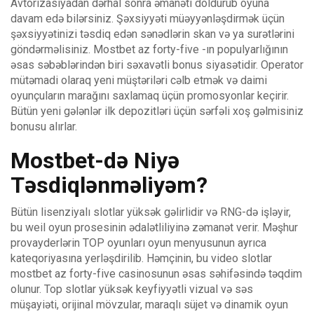
Avtorizasiyadan dərhal sonra əmanəti doldurub oyuna
davam edə bilərsiniz. Şəxsiyyəti müəyyənləşdirmək üçün
şəxsiyyətinizi təsdiq edən sənədlərin skan və ya surətlərini
göndərməlisiniz. Mostbet az forty-five -ın ​​populyarlığının
əsas səbəblərindən biri səxavətli bonus siyasətidir. Operator
mütəmadi olaraq yeni müştəriləri cəlb etmək və daimi
oyunçuların marağını saxlamaq üçün promosyonlar keçirir.
Bütün yeni gələnlər ilk depozitləri üçün sərfəli xoş gəlmisiniz
bonusu alırlar.
Mostbet-də Niyə
Təsdiqlənməliyəm?
Bütün lisenziyalı slotlar yüksək gəlirlidir və RNG-də işləyir,
bu weil oyun prosesinin ədalətliliyinə zəmanət verir. Məşhur
provayderlərin TOP oyunları oyun menyusunun ayrıca
kateqoriyasına yerləşdirilib. Həmçinin, bu video slotlar
mostbet az forty-five casinosunun əsas səhifəsində təqdim
olunur. Top slotlar yüksək keyfiyyətli vizual və səs
müşayiəti, orijinal mövzular, maraqlı süjet və dinamik oyun