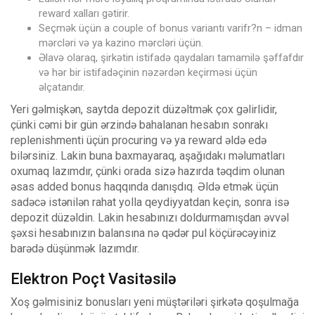
reward xalları gətirir.
Seçmək üçün a couple of bonus variantı varifr?n – idman
mərcləri və ya kazino mərcləri üçün.
Əlavə olaraq, şirkətin istifadə qaydaları tamamilə şəffafdır
və hər bir istifadəçinin nəzərdən keçirməsi üçün
əlçatandır.
Yeri gəlmişkən, saytda depozit düzəltmək çox gəlirlidir,
çünki cəmi bir gün ərzində bahalanan hesabın sonrakı
replenishmenti üçün procuring və ya reward əldə edə
bilərsiniz. Lakin buna baxmayaraq, aşağıdakı məlumatları
oxumaq lazımdır, çünki orada sizə hazırda təqdim olunan
əsas added bonus haqqında danışdıq. Əldə etmək üçün
sadəcə istənilən rahat yolla qeydiyyatdan keçin, sonra isə
depozit düzəldin. Lakin hesabınızı doldurmamışdan əvvəl
şəxsi hesabınızın balansına nə qədər pul köçürəcəyiniz
barədə düşünmək lazımdır.
Elektron Poçt Vasitəsilə
Xoş gəlmisiniz bonusları yeni müştəriləri şirkətə qoşulmağa