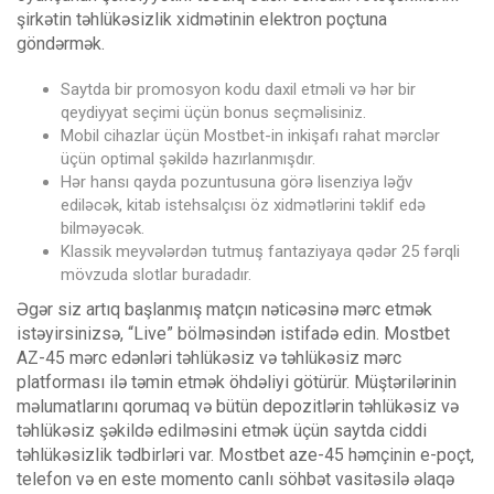
şirkətin təhlükəsizlik xidmətinin elektron poçtuna
göndərmək.
Saytda bir promosyon kodu daxil etməli və hər bir
qeydiyyat seçimi üçün bonus seçməlisiniz.
Mobil cihazlar üçün Mostbet-in inkişafı rahat mərclər
üçün optimal şəkildə hazırlanmışdır.
Hər hansı qayda pozuntusuna görə lisenziya ləğv
ediləcək, kitab istehsalçısı öz xidmətlərini təklif edə
bilməyəcək.
Klassik meyvələrdən tutmuş fantaziyaya qədər 25 fərqli
mövzuda slotlar buradadır.
Əgər siz artıq başlanmış matçın nəticəsinə mərc etmək
istəyirsinizsə, “Live” bölməsindən istifadə edin. Mostbet
AZ-45 mərc edənləri təhlükəsiz və təhlükəsiz mərc
platforması ilə təmin etmək öhdəliyi götürür. Müştərilərinin
məlumatlarını qorumaq və bütün depozitlərin təhlükəsiz və
təhlükəsiz şəkildə edilməsini etmək üçün saytda ciddi
təhlükəsizlik tədbirləri var. Mostbet aze-45 həmçinin e-poçt,
telefon və en este momento canlı söhbət vasitəsilə əlaqə