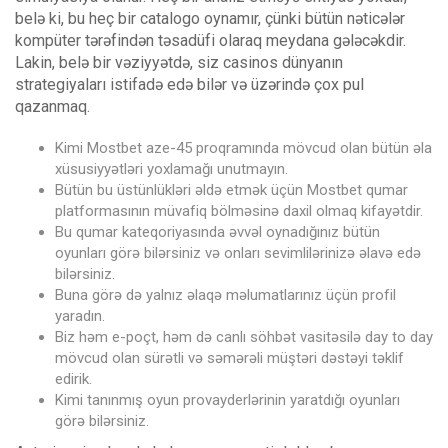
belə ki, bu heç bir catalogo oynamır, çünki bütün nəticələr
kompüter tərəfindən təsadüfi olaraq meydana gələcəkdir.
Lakin, belə bir vəziyyətdə, siz casinos dünyanın
strategiyaları istifadə edə bilər və üzərində çox pul
qazanmaq.
Kimi Mostbet aze-45 proqramında mövcud olan bütün əla
xüsusiyyətləri yoxlamağı unutmayın.
Bütün bu üstünlükləri əldə etmək üçün Mostbet qumar
platformasının müvafiq bölməsinə daxil olmaq kifayətdir.
Bu qumar kateqoriyasında əvvəl oynadığınız bütün
oyunları görə bilərsiniz və onları sevimlilərinizə əlavə edə
bilərsiniz.
Buna görə də yalnız əlaqə məlumatlarınız üçün profil
yaradın.
Biz həm e-poçt, həm də canlı söhbət vasitəsilə day to day
mövcud olan sürətli və səmərəli müştəri dəstəyi təklif
edirik.
Kimi tanınmış oyun provayderlərinin yaratdığı oyunları
görə bilərsiniz.