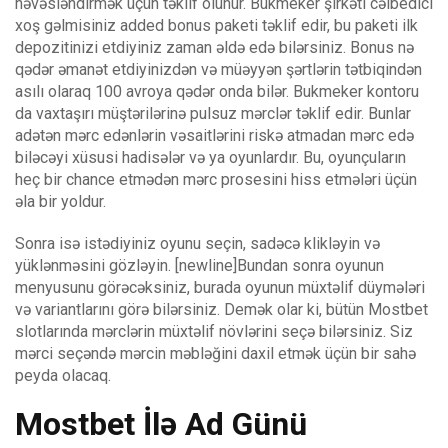
həvəsləndirmək üçün təklif olunur. Bukmeker şirkəti cəlbedici
xoş gəlmisiniz added bonus paketi təklif edir, bu paketi ilk
depozitinizi etdiyiniz zaman əldə edə bilərsiniz. Bonus nə
qədər əmanət etdiyinizdən və müəyyən şərtlərin tətbiqindən
asılı olaraq 100 avroya qədər onda bilər. Bukmeker kontoru
da vaxtaşırı müştərilərinə pulsuz mərclər təklif edir. Bunlar
adətən mərc edənlərin vəsaitlərini riskə atmadan mərc edə
biləcəyi xüsusi hadisələr və ya oyunlardır. Bu, oyunçuların
heç bir chance etmədən mərc prosesini hiss etmələri üçün
əla bir yoldur.
Sonra isə istədiyiniz oyunu seçin, sadəcə klikləyin və
yüklənməsini gözləyin. [newline]Bundan sonra oyunun
menyusunu görəcəksiniz, burada oyunun müxtəlif düymələri
və variantlarını görə bilərsiniz. Demək olar ki, bütün Mostbet
slotlarında mərclərin müxtəlif növlərini seçə bilərsiniz. Siz
mərci seçəndə mərcin məbləğini daxil etmək üçün bir sahə
peyda olacaq.
Mostbet İlə Ad Günü