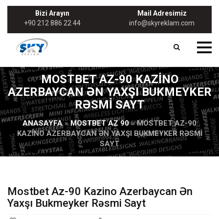
Bizi Arayın
Mail Adresimiz
+90 212 886 22 44
info@skyreklam.com
MOSTBET AZ-90 KAZINO
AZERBAYCAN ƏN YAXŞI BUKMEYKER
RƏSMI SAYT
ANASAYFA
»
MOSTBET AZ 90
»
MOSTBET AZ-90
KAZINO AZERBAYCAN ƏN YAXŞI BUKMEYKER RƏSMI
SAYT
Mostbet Az-90 Kazino Azerbaycan Ən
Yaxşı Bukmeyker Rəsmi Sayt