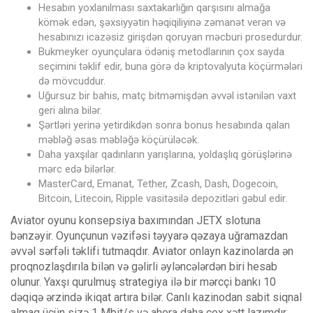
Hesabın yoxlanılması saxtakarlığın qarşısını almağa
kömək edən, şəxsiyyətin həqiqiliyinə zəmanət verən və
hesabınızı icazəsiz girişdən qoruyan məcburi prosedurdur.
Bukmeyker oyunçulara ödəniş metodlarının çox sayda
seçimini təklif edir, buna görə də kriptovalyuta köçürmələri
də mövcuddur.
Uğursuz bir bahis, matç bitməmişdən əvvəl istənilən vaxt
geri alına bilər.
Şərtləri yerinə yetirdikdən sonra bonus hesabında qalan
məbləğ əsas məbləğə köçürüləcək.
Daha yaxşılar qadınların yarışlarına, yoldaşlıq görüşlərinə
mərc edə bilərlər.
MasterCard, Emanat, Tether, Zcash, Dash, Dogecoin,
Bitcoin, Litecoin, Ripple vasitəsilə depozitləri gəbul edir.
Aviator oyunu konsepsiya baxımından JETX slotuna
bənzəyir. Oyunçunun vəzifəsi təyyarə qəzaya uğramazdan
əvvəl sərfəli təklifi tutmaqdır. Aviator onlayn kazinolarda ən
proqnozlaşdırıla bilən və gəlirli əyləncələrdən biri hesab
olunur. Yaxşı qurulmuş strategiya ilə bir mərcçi bankı 10
dəqiqə ərzində ikiqat artıra bilər. Canlı kazinodan sabit siqnal
almaq üçün sizə 1 Mbit/s və ahora daha çox xətt lazımdır.