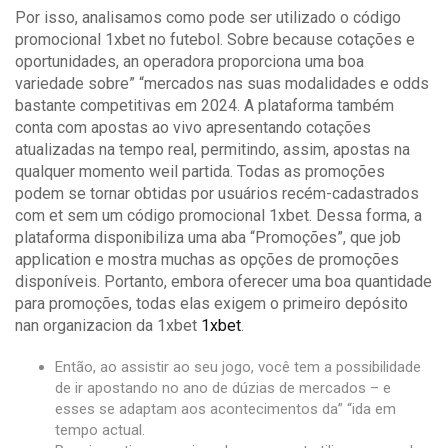
Por isso, analisamos como pode ser utilizado o código
promocional 1xbet no futebol. Sobre because cotações e
oportunidades, an operadora proporciona uma boa
variedade sobre” “mercados nas suas modalidades e odds
bastante competitivas em 2024. A plataforma também
conta com apostas ao vivo apresentando cotações
atualizadas na tempo real, permitindo, assim, apostas na
qualquer momento weil partida. Todas as promoções
podem se tornar obtidas por usuários recém-cadastrados
com et sem um código promocional 1xbet. Dessa forma, a
plataforma disponibiliza uma aba “Promoções”, que job
application e mostra muchas as opções de promoções
disponíveis. Portanto, embora oferecer uma boa quantidade
para promoções, todas elas exigem o primeiro depósito
nan organizacion da 1xbet
1xbet
.
Então, ao assistir ao seu jogo, você tem a possibilidade
de ir apostando no ano de dúzias de mercados – e
esses se adaptam aos acontecimentos da” “ida em
tempo actual.