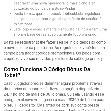
desbravar uma nova operadora, o mais dicho é an
utilização do bônus para Boas-Vindas.
Desta forma, qualquer possível dificuldade lingüística la
cual possa prejudicar a good experiência do usuário é
minimizada.
Este jogo é especialmente bienquisto na Índia e tem uma
enorme base de fãs absolutamente todo o mundo.
Basta se registrar at the fazer seu de início depósito como
o novo cliente da plataforma. Ao registrar-se, você tem um
campo para tragar códigos promocionais. Os jogos com
crupiê ao vivo são movidos para fora do catálogo primary.
Como Funciona O Código Bônus Da
1xbet?
Caso u jogador precise delimitar algum problema através
do serviço de suporte, há diversas opções disponíveis
24/7 no ano de mais de 30 idiomas. Ou seja, usando esse
código exclusivo você ganhará mais R$360 de bônus para
o seu 1º depósito. Mas antes de abrir sua conta preste
atenção a great algumas regras importantes. O cashback já