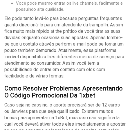
Você pode mesmo entrar os live channels, facilmente e
possuindo alta qualidade.
Ele pode tanto levá-lo para because perguntas frequentes
quanto direcioná-lo para um atendente da trampolín. Assim
fica muito mais rápido at the prático de você tirar as suas
dúvidas enquanto ocasiona suas apostas. Apenas lembre-
se que u contato através perform e-mail pode se tornar um
pouco também demorado. Atualmente, essa plataforma
incrível disponibiliza três diferentes meios de serviço para
atendimento ao consumidor. Assim você tem a
possibilidade de entrar em contato com eles com
facilidade e de várias formas.
Como Resolver Problemas Apresentando
O Código Promocional Da 1xbet
Caso seja no cassino, o aporte precisará ser de 12 euros
ou Janviers para que seja qualificado. Existem muitos
bônus para aproveitar na 1xBet, mas isso não significa la
cual você deverá ativar todos eles imediatamente e apostar