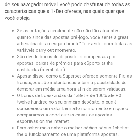
de seu navegador móvel, você pode desfrutar de todas as
características que a 1xBet oferece, nas quais quer que
você esteja.
Se as cotações geralmente não são tão atraentes
quanto since das apostas pré-jogo, você sente a great
adrenalina de arriesgar durante” “o evento, com todas as
variáveis carry out momento.
São desde bônus de depósito, recompensas por
apostas, caixas de prêmios para eSports at the
cashbacks (reembolso).
Apesar disso, como a Superbet oferece somente Pix, as
transações são instantâneas e tem a possibilidade de
demorar em média uma hora afin de serem validadas.
O bônus de boas-vindas da 1xBet é de 100% até R$
twelve hundred no seu primeiro depósito, o que é
considerado um valor bem alto no momento em que o
comparamos a good outras casas de apostas
esportivas on the internet.
Para saber mais sobre o melhor código bônus 1xbet at
the o funcionamento de uma plataforma apostas,