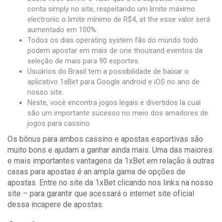
conta simply no site, respeitando um limite máximo
electronic o limite mínimo de R$4, at the esse valor será
aumentado em 100%.
Todos os dias operating system fãs do mundo todo
podem apostar em mais de one thousand eventos da
seleção de mais para 90 esportes.
Usuários do Brasil tem a possibilidade de baixar o
aplicativo 1xBet para Google android e iOS no ano de
nosso site.
Neste, você encontra jogos legais e divertidos la cual
são um importante sucesso no meio dos amadores de
jogos para cassino.
Os bônus para ambos cassino e apostas esportivas são
muito bons e ajudam a ganhar ainda mais. Uma das maiores
e mais importantes vantagens da 1xBet em relação à outras
casas para apostas é an ampla gama de opções de
apostas. Entre no site da 1xBet clicando nos links na nosso
site – para garantir que acessará o internet site oficial
dessa incapere de apostas.