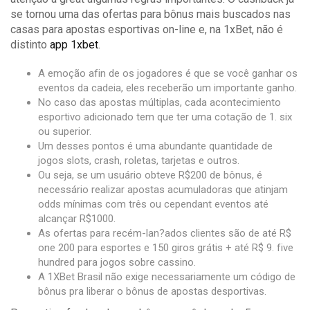
se tornou uma das ofertas para bônus mais buscados nas
casas para apostas esportivas on-line e, na 1xBet, não é
distinto
app 1xbet
.
A emoção afin de os jogadores é que se você ganhar os
eventos da cadeia, eles receberão um importante ganho.
No caso das apostas múltiplas, cada acontecimiento
esportivo adicionado tem que ter uma cotação de 1. six
ou superior.
Um desses pontos é uma abundante quantidade de
jogos slots, crash, roletas, tarjetas e outros.
Ou seja, se um usuário obteve R$200 de bônus, é
necessário realizar apostas acumuladoras que atinjam
odds mínimas com três ou cependant eventos até
alcançar R$1000.
As ofertas para recém-lan?ados clientes são de até R$
one 200 para esportes e 150 giros grátis + até R$ 9. five
hundred para jogos sobre cassino.
A 1XBet Brasil não exige necessariamente um código de
bônus pra liberar o bônus de apostas desportivas.