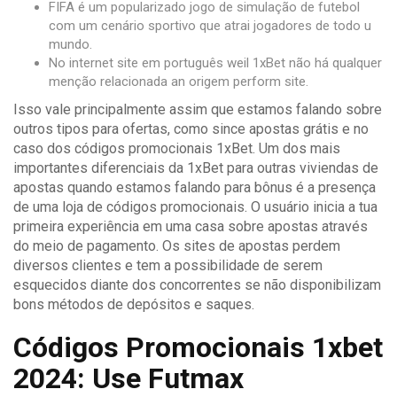
FIFA é um popularizado jogo de simulação de futebol
com um cenário sportivo que atrai jogadores de todo u
mundo.
No internet site em português weil 1xBet não há qualquer
menção relacionada an origem perform site.
Isso vale principalmente assim que estamos falando sobre
outros tipos para ofertas, como since apostas grátis e no
caso dos códigos promocionais 1xBet. Um dos mais
importantes diferenciais da 1xBet para outras viviendas de
apostas quando estamos falando para bônus é a presença
de uma loja de códigos promocionais. O usuário inicia a tua
primeira experiência em uma casa sobre apostas através
do meio de pagamento. Os sites de apostas perdem
diversos clientes e tem a possibilidade de serem
esquecidos diante dos concorrentes se não disponibilizam
bons métodos de depósitos e saques.
Códigos Promocionais 1xbet
2024: Use Futmax