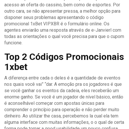
acesso an oferta do cassino, bem como de esportes. Por
outro cara, se não apresentar pressa, a melhor opção para
disponer seus problemas apresentando o código
promocional 1xBet VIPXBR é o formulário online. Os
agentes enviarão uma resposta através de e-Janvierl com
todas as orientações o qual você precisa para que o cupom
funcione.
Top 2 Códigos Promocionais
1xbet
A diferença entre cada o deles é a quantidade de eventos
nos quais você vai” “dar. A emoção pra os jogadores é que
se você ganhar os eventos da cadeia, eles receberão um
enorme ganho. Se você é um jogador de nível básico, então
é aconselhável começar com apostas únicas para
comprender o princípio para operação e não perder muito
dinheiro. Ao utilizar the casa, percebemos la cual ela tem
alguma interface com muitas informações, o o qual de certa
forma pode tornar a good usabilidade um pouco confusa.