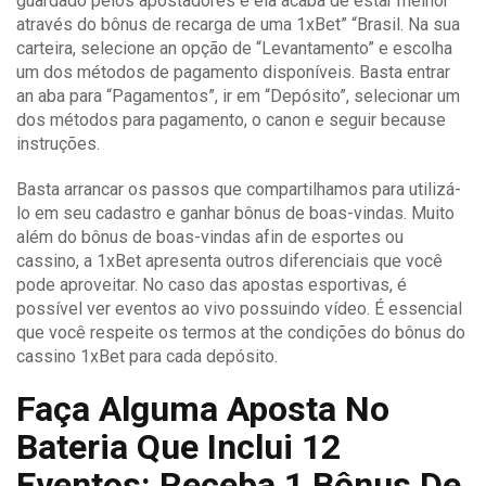
guardado pelos apostadores e ela acaba de estar melhor
através do bônus de recarga de uma 1xBet” “Brasil. Na sua
carteira, selecione an opção de “Levantamento” e escolha
um dos métodos de pagamento disponíveis. Basta entrar
an aba para “Pagamentos”, ir em “Depósito”, selecionar um
dos métodos para pagamento, o canon e seguir because
instruções.
Basta arrancar os passos que compartilhamos para utilizá-
lo em seu cadastro e ganhar bônus de boas-vindas. Muito
além do bônus de boas-vindas afin de esportes ou
cassino, a 1xBet apresenta outros diferenciais que você
pode aproveitar. No caso das apostas esportivas, é
possível ver eventos ao vivo possuindo vídeo. É essencial
que você respeite os termos at the condições do bônus do
cassino 1xBet para cada depósito.
Faça Alguma Aposta No
Bateria Que Inclui 12
Eventos: Receba 1 Bônus De