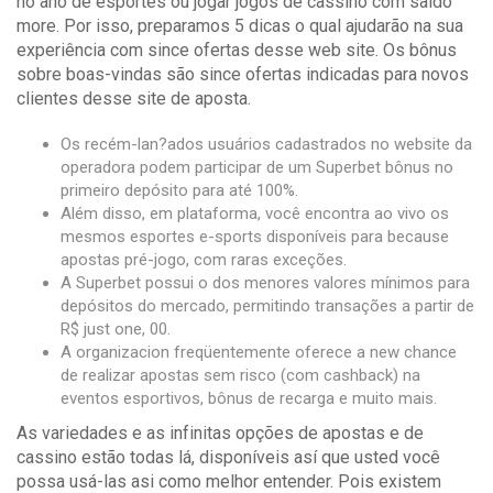
no ano de esportes ou jogar jogos de cassino com saldo
more. Por isso, preparamos 5 dicas o qual ajudarão na sua
experiência com since ofertas desse web site. Os bônus
sobre boas-vindas são since ofertas indicadas para novos
clientes desse site de aposta.
Os recém-lan?ados usuários cadastrados no website da
operadora podem participar de um Superbet bônus no
primeiro depósito para até 100%.
Além disso, em plataforma, você encontra ao vivo os
mesmos esportes e-sports disponíveis para because
apostas pré-jogo, com raras exceções.
A Superbet possui o dos menores valores mínimos para
depósitos do mercado, permitindo transações a partir de
R$ just one, 00.
A organizacion freqüentemente oferece a new chance
de realizar apostas sem risco (com cashback) na
eventos esportivos, bônus de recarga e muito mais.
As variedades e as infinitas opções de apostas e de
cassino estão todas lá, disponíveis así que usted você
possa usá-las asi como melhor entender. Pois existem