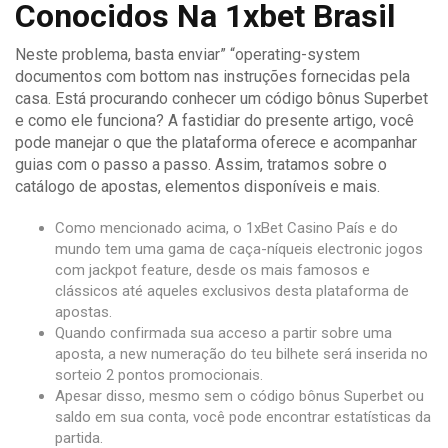
Conocidos Na 1xbet Brasil
Neste problema, basta enviar” “operating-system
documentos com bottom nas instruções fornecidas pela
casa. Está procurando conhecer um código bônus Superbet
e como ele funciona? A fastidiar do presente artigo, você
pode manejar o que the plataforma oferece e acompanhar
guias com o passo a passo. Assim, tratamos sobre o
catálogo de apostas, elementos disponíveis e mais.
Como mencionado acima, o 1xBet Casino País e do
mundo tem uma gama de caça-níqueis electronic jogos
com jackpot feature, desde os mais famosos e
clássicos até aqueles exclusivos desta plataforma de
apostas.
Quando confirmada sua acceso a partir sobre uma
aposta, a new numeração do teu bilhete será inserida no
sorteio 2 pontos promocionais.
Apesar disso, mesmo sem o código bônus Superbet ou
saldo em sua conta, você pode encontrar estatísticas da
partida.