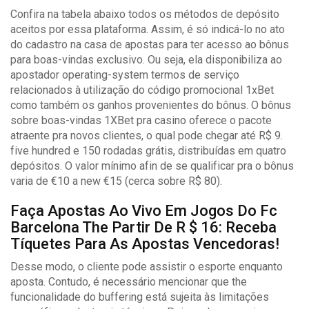
Confira na tabela abaixo todos os métodos de depósito
aceitos por essa plataforma. Assim, é só indicá-lo no ato
do cadastro na casa de apostas para ter acesso ao bônus
para boas-vindas exclusivo. Ou seja, ela disponibiliza ao
apostador operating-system termos de serviço
relacionados à utilização do código promocional 1xBet
como também os ganhos provenientes do bônus. O bônus
sobre boas-vindas 1XBet pra casino oferece o pacote
atraente pra novos clientes, o qual pode chegar até R$ 9.
five hundred e 150 rodadas grátis, distribuídas em quatro
depósitos. O valor mínimo afin de se qualificar pra o bônus
varia de €10 a new €15 (cerca sobre R$ 80).
Faça Apostas Ao Vivo Em Jogos Do Fc
Barcelona The Partir De R $ 16: Receba
Tíquetes Para As Apostas Vencedoras!
Desse modo, o cliente pode assistir o esporte enquanto
aposta. Contudo, é necessário mencionar que the
funcionalidade do buffering está sujeita às limitações