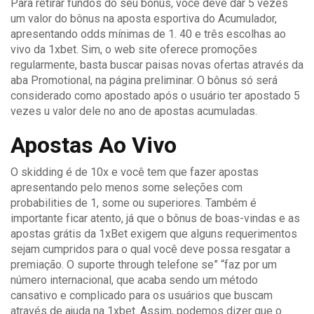
Para retirar fundos do seu bônus, você deve dar 5 vezes
um valor do bônus na aposta esportiva do Acumulador,
apresentando odds mínimas de 1. 40 e três escolhas ao
vivo da 1xbet. Sim, o web site oferece promoções
regularmente, basta buscar paisas novas ofertas através da
aba Promotional, na página preliminar. O bônus só será
considerado como apostado após o usuário ter apostado 5
vezes u valor dele no ano de apostas acumuladas.
Apostas Ao Vivo
O skidding é de 10x e você tem que fazer apostas
apresentando pelo menos some seleções com
probabilities de 1, some ou superiores. Também é
importante ficar atento, já que o bônus de boas-vindas e as
apostas grátis da 1xBet exigem que alguns requerimentos
sejam cumpridos para o qual você deve possa resgatar a
premiação. O suporte through telefone se” “faz por um
número internacional, que acaba sendo um método
cansativo e complicado para os usuários que buscam
através de ajuda na 1xbet. Assim, podemos dizer que o